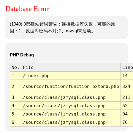
Database Error
(1040) 365建站错误警告：连接数据库失败，可能的原
因：1、数据库密码不对; 2、mysql未启动。
PHP Debug
No.
File
Line
1
/index.php
14
2
/source/function/function_extend.php
324
3
/source/class/jzmysql.class.php
211
4
/source/class/jzmysql.class.php
62
5
/source/class/jzmysql.class.php
94
6
/source/class/jzmysql.class.php
76