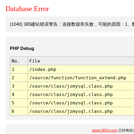
Database Error
(1040) 365建站错误警告：连接数据库失败，可能的原因：1、数
PHP Debug
No.
File
1
/index.php
2
/source/function/function_extend.php
3
/source/class/jzmysql.class.php
4
/source/class/jzmysql.class.php
5
/source/class/jzmysql.class.php
6
/source/class/jzmysql.class.php
www.365jz.com
已经将此