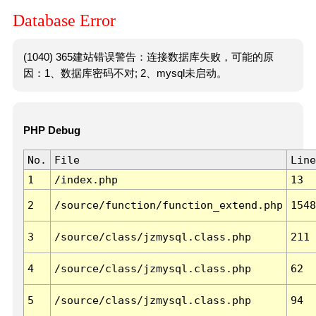
Database Error
(1040) 365建站错误警告：连接数据库失败，可能的原
因：1、数据库密码不对; 2、mysql未启动。
PHP Debug
No.
File
Line
1
/index.php
13
2
/source/function/function_extend.php
1548
3
/source/class/jzmysql.class.php
211
4
/source/class/jzmysql.class.php
62
5
/source/class/jzmysql.class.php
94