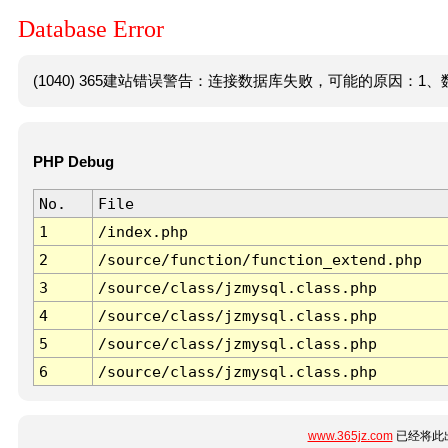
Database Error
(1040) 365建站错误警告：连接数据库失败，可能的原因：1、数
PHP Debug
No.
File
1
/index.php
2
/source/function/function_extend.php
3
/source/class/jzmysql.class.php
4
/source/class/jzmysql.class.php
5
/source/class/jzmysql.class.php
6
/source/class/jzmysql.class.php
www.365jz.com
已经将此