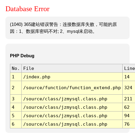
Database Error
(1040) 365建站错误警告：连接数据库失败，可能的原
因：1、数据库密码不对; 2、mysql未启动。
PHP Debug
No.
File
Line
1
/index.php
14
2
/source/function/function_extend.php
324
3
/source/class/jzmysql.class.php
211
4
/source/class/jzmysql.class.php
62
5
/source/class/jzmysql.class.php
94
6
/source/class/jzmysql.class.php
76