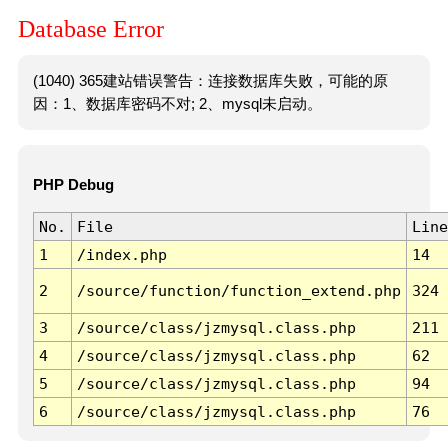
Database Error
(1040) 365建站错误警告：连接数据库失败，可能的原
因：1、数据库密码不对; 2、mysql未启动。
PHP Debug
No.
File
Line
1
/index.php
14
2
/source/function/function_extend.php
324
3
/source/class/jzmysql.class.php
211
4
/source/class/jzmysql.class.php
62
5
/source/class/jzmysql.class.php
94
6
/source/class/jzmysql.class.php
76