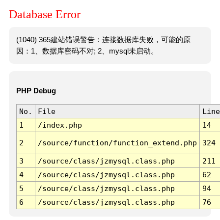
Database Error
(1040) 365建站错误警告：连接数据库失败，可能的原
因：1、数据库密码不对; 2、mysql未启动。
PHP Debug
No.
File
Line
1
/index.php
14
2
/source/function/function_extend.php
324
3
/source/class/jzmysql.class.php
211
4
/source/class/jzmysql.class.php
62
5
/source/class/jzmysql.class.php
94
6
/source/class/jzmysql.class.php
76