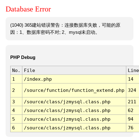
Database Error
(1040) 365建站错误警告：连接数据库失败，可能的原
因：1、数据库密码不对; 2、mysql未启动。
PHP Debug
No.
File
Line
1
/index.php
14
2
/source/function/function_extend.php
324
3
/source/class/jzmysql.class.php
211
4
/source/class/jzmysql.class.php
62
5
/source/class/jzmysql.class.php
94
6
/source/class/jzmysql.class.php
76