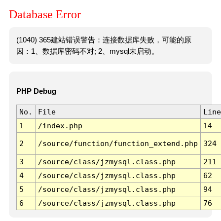
Database Error
(1040) 365建站错误警告：连接数据库失败，可能的原
因：1、数据库密码不对; 2、mysql未启动。
PHP Debug
No.
File
Line
1
/index.php
14
2
/source/function/function_extend.php
324
3
/source/class/jzmysql.class.php
211
4
/source/class/jzmysql.class.php
62
5
/source/class/jzmysql.class.php
94
6
/source/class/jzmysql.class.php
76