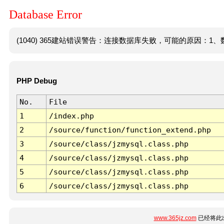
Database Error
(1040) 365建站错误警告：连接数据库失败，可能的原因：1、数
PHP Debug
No.
File
1
/index.php
2
/source/function/function_extend.php
3
/source/class/jzmysql.class.php
4
/source/class/jzmysql.class.php
5
/source/class/jzmysql.class.php
6
/source/class/jzmysql.class.php
www.365jz.com
已经将此