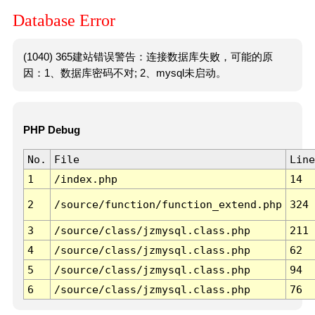
Database Error
(1040) 365建站错误警告：连接数据库失败，可能的原
因：1、数据库密码不对; 2、mysql未启动。
PHP Debug
No.
File
Line
1
/index.php
14
2
/source/function/function_extend.php
324
3
/source/class/jzmysql.class.php
211
4
/source/class/jzmysql.class.php
62
5
/source/class/jzmysql.class.php
94
6
/source/class/jzmysql.class.php
76