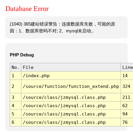
Database Error
(1040) 365建站错误警告：连接数据库失败，可能的原
因：1、数据库密码不对; 2、mysql未启动。
PHP Debug
No.
File
Line
1
/index.php
14
2
/source/function/function_extend.php
324
3
/source/class/jzmysql.class.php
211
4
/source/class/jzmysql.class.php
62
5
/source/class/jzmysql.class.php
94
6
/source/class/jzmysql.class.php
76