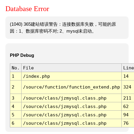
Database Error
(1040) 365建站错误警告：连接数据库失败，可能的原
因：1、数据库密码不对; 2、mysql未启动。
PHP Debug
No.
File
Line
1
/index.php
14
2
/source/function/function_extend.php
324
3
/source/class/jzmysql.class.php
211
4
/source/class/jzmysql.class.php
62
5
/source/class/jzmysql.class.php
94
6
/source/class/jzmysql.class.php
76