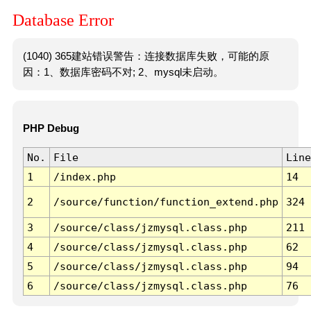
Database Error
(1040) 365建站错误警告：连接数据库失败，可能的原
因：1、数据库密码不对; 2、mysql未启动。
PHP Debug
No.
File
Line
1
/index.php
14
2
/source/function/function_extend.php
324
3
/source/class/jzmysql.class.php
211
4
/source/class/jzmysql.class.php
62
5
/source/class/jzmysql.class.php
94
6
/source/class/jzmysql.class.php
76