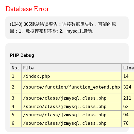
Database Error
(1040) 365建站错误警告：连接数据库失败，可能的原
因：1、数据库密码不对; 2、mysql未启动。
PHP Debug
No.
File
Line
1
/index.php
14
2
/source/function/function_extend.php
324
3
/source/class/jzmysql.class.php
211
4
/source/class/jzmysql.class.php
62
5
/source/class/jzmysql.class.php
94
6
/source/class/jzmysql.class.php
76