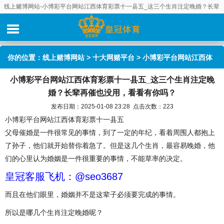
线上赌博网站-小博彩平台网站江西体育彩票十一县五_这三个生肖注定晚婚？长辈
再催也没用，看看有你吗？
你的位置：
线上赌博网站
>
十大网赌平台
> 小博彩平台网站江西体
小博彩平台网站江西体育彩票十一县五_这三个生肖注定晚
育彩票十一县五_这三个生肖注定晚婚？长辈再催也没用，看看有你
婚？长辈再催也没用，看看有你吗？
吗？
发布日期：2025-01-08 23:28 点击次数：223
小博彩平台网站江西体育彩票十一县五
父母催婚是一件很常见的事情，到了一定的年纪，看着周围人都抱上
了孙子，他们就开始替你着急了。但是这几个生肖，最容易晚婚，他
们的心里认为婚姻是一件很重要的事情，不能草率的决定。
皇冠客服飞机：@seo3687
而且在他们眼里，婚姻并不是这辈子必须要完成的事情。
所以是哪几个生肖注定晚婚呢？