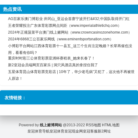
热点资讯
AG百家乐澳门博彩业 井冈山_亚运会首赛宁波开打&#32;中国队取得开门红
王者荣耀投注广东体育彩票网点间距（www.imperialathletichq.com）
2024年正规菠菜平台澳门线上赌网站（www.crowncasinozonehome.com）
2024年6868三公百家乐网线（www.eminentsportsnation.com）
小博彩平台网站江西体育彩票十一县五_这三个生肖注定晚婚？长辈再催也没
用，看看有你吗？
重庆时时彩三公体育彩票亚洲杯赛程表_她来长春了！
新2皇冠会员端网页百家乐 | 洞穴风酒店真的拿捏住我了
五星体育昆山体育彩票竞彩店 | 10年了，华少老毛病”又犯了，这次他不再被世
人原谅！
友情链接：
Powered by
线上赌博网站
@2013-2022
RSS地图
HTML地图
皇冠体育导航
皇冠体育
皇冠现金网
皇冠客服
新2网址