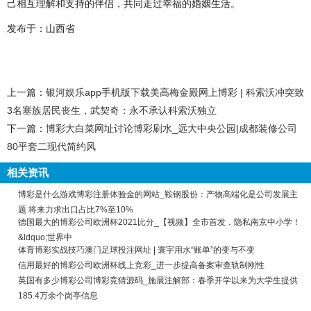
己相互理解和支持的伴侣，共同走过幸福的婚姻生活。
发布于：山西省
上一篇：
银河娱乐app手机版下载美高梅金殿网上博彩 | 科索沃冲突致
3名塞族居民丧生，武契奇：永不承认科索沃独立
下一篇：
博彩大白菜网址讨论博彩刷水_远大中央公园|成都装修公司
80平套二现代简约风
相关资讯
博彩是什么游戏博彩注册体验金的网站_鞍钢股份：产物高端化是公司发展主
题 将来力求出口占比7%至10%
德国最大的博彩公司欧洲杯2021比分_【视频】全市首发，隐私南京中小学！
&ldquo;世界中
体育博彩实战技巧澳门足球投注网址 | 寰宇用水“账单”的变与不变
信用最好的博彩公司欧洲杯线上竞彩_进一步提高备案审查轨制刚性
英国有多少博彩公司博彩竞猜源码_施展注解部：春季开学以来为大学生提供
185.4万余个岗亭信息