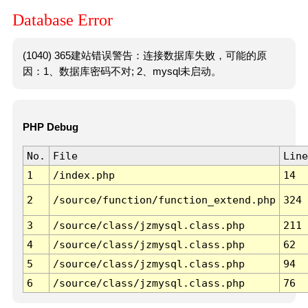
Database Error
(1040) 365建站错误警告：连接数据库失败，可能的原
因：1、数据库密码不对; 2、mysql未启动。
PHP Debug
No.
File
Line
1
/index.php
14
2
/source/function/function_extend.php
324
3
/source/class/jzmysql.class.php
211
4
/source/class/jzmysql.class.php
62
5
/source/class/jzmysql.class.php
94
6
/source/class/jzmysql.class.php
76