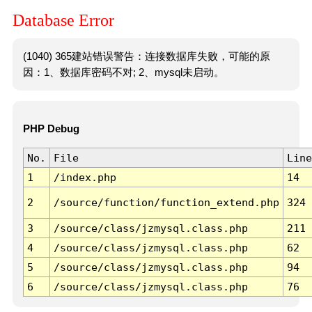
Database Error
(1040) 365建站错误警告：连接数据库失败，可能的原
因：1、数据库密码不对; 2、mysql未启动。
PHP Debug
No.
File
Line
1
/index.php
14
2
/source/function/function_extend.php
324
3
/source/class/jzmysql.class.php
211
4
/source/class/jzmysql.class.php
62
5
/source/class/jzmysql.class.php
94
6
/source/class/jzmysql.class.php
76